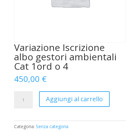
Variazione Iscrizione
albo gestori ambientali
Cat 1ord o 4
450,00
€
Variazione
Aggiungi al carrello
Iscrizione
albo
gestori
ambientali
Categoria:
Senza categoria
Cat
1ord