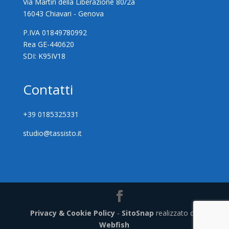
Via Martiri della Liberazione 80/2a
16043 Chiavari - Genova
P.IVA 01849780992
Rea GE-440620
SDI: K95IV18
Contatti
+39 0185325331
studio@tassisto.it
Privacy & Cookie Policy
-
SitoSnap
realizzato da
Webfish