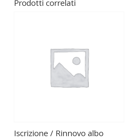
Prodotti correlati
o
4
quantità
Iscrizione / Rinnovo albo