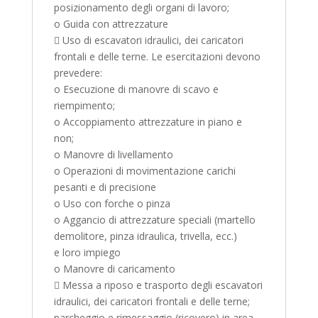
posizionamento degli organi di lavoro;
o Guida con attrezzature
 Uso di escavatori idraulici, dei caricatori
frontali e delle terne. Le esercitazioni devono
prevedere:
o Esecuzione di manovre di scavo e
riempimento;
o Accoppiamento attrezzature in piano e
non;
o Manovre di livellamento
o Operazioni di movimentazione carichi
pesanti e di precisione
o Uso con forche o pinza
o Aggancio di attrezzature speciali (martello
demolitore, pinza idraulica, trivella, ecc.)
e loro impiego
o Manovre di caricamento
 Messa a riposo e trasporto degli escavatori
idraulici, dei caricatori frontali e delle terne;
parcheggio e rimessaggio (ricovero) in area